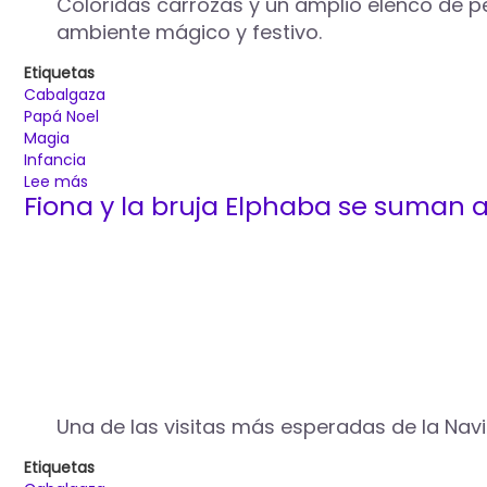
Coloridas carrozas y un amplio elenco de 
ambiente mágico y festivo.
Etiquetas
Cabalgaza
Papá Noel
Magia
Infancia
Lee más
sobre
Fiona y la bruja Elphaba se suman 
La
Cabalgaza
de
Papá
Noel
llega
a
Palencia
cargada
de
colorido,
Una de las visitas más esperadas de la Nav
magia
e
Etiquetas
ilusión