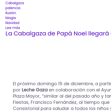
Cabalgaza
palencia
Ilusión
Magia
Navidad
Lee más
sobre
La Cabalgaza de Papá Noel llegará 
La
magia
de
la
Navidad
llega
a
Palencia
de
la
mano
El próximo domingo 15 de diciembre, a parti
de
por
Leche Gaza
en colaboración con el Ayun
Papá
Plaza Mayor, “similar al del pasado año y ta
Noel
Fiestas, Francisco Fernández, al tiempo que
Consistorial para saludar a todos los niños 