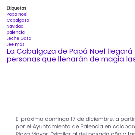
Etiquetas
Papá Noel
Cabalgaza
Navidad
palencia
Leche Gaza
Lee más
sobre
La Cabalgaza de Papá Noel llegará a
La
Cabalgaza
personas que llenarán de magia las
de
Papá
Noel
llegará
a
Palencia
el
próximo
domingo,
15
El próximo domingo 17 de diciembre, a parti
de
por el Ayuntamiento de Palencia en colabo
diciembre
Plaza Mayor, “similar al del pasado año y ta