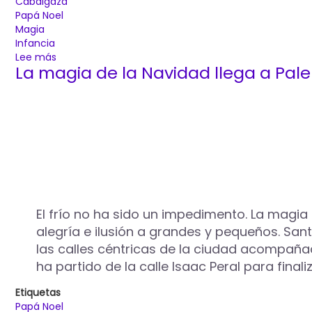
Cabalgaza
Papá Noel
Magia
Infancia
Lee más
sobre
La magia de la Navidad llega a Pal
Fiona
y
la
bruja
Elphaba
se
suman
a
la
Cabalgaza
de
El frío no ha sido un impedimento. La magia
Papá
alegría e ilusión a grandes y pequeños. San
Noel
las calles céntricas de la ciudad acompaña
este
ha partido de la calle Isaac Peral para finali
domingo
14
Etiquetas
de
Papá Noel
diciembre