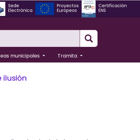
Sede
Proyectos
Certificación
Electrónica
Europeos
ENS
Busqueda
reas municipales
Tramita
 ilusión