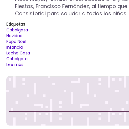
Fiestas, Francisco Fernández, al tiempo que
Consistorial para saludar a todos los niños
Etiquetas
Cabalgaza
Navidad
Papá Noel
Infancia
Leche Gaza
Cabalgata
Lee más
sobre
La
Cabalgaza
de
Papá
Noel
llegará
a
Palencia
el
17
de