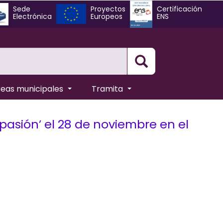
Sede
Proyectos
Certificación
Electrónica
Europeos
ENS
Busqueda
reas municipales
Tramita
iapasión’ el 28 de noviembre en el