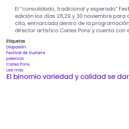
El “consolidado, tradicional y esperado” Festi
edición los días 28,29 y 30 noviembre para q
cita, enmarcada dentro de la programación 
director artístico Carles Pons y cuenta con
Etiquetas
Diapasión
Festival de Guitarra
palencia
Carles Pons
Lee más
sobre
El binomio variedad y calidad se dar
El
‘Trío
Cantiga
y
Danza’
abre
el
XXIII
Festival
Internacional