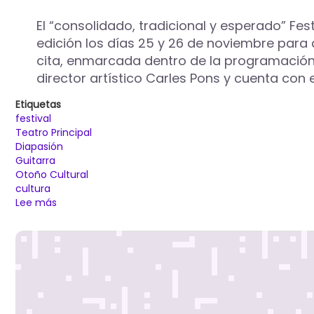
XXII
Festival
El “consolidado, tradicional y esperado” Fest
Internacional
edición los días 25 y 26 de noviembre para q
de
cita, enmarcada dentro de la programación 
Guitarra
de
director artístico Carles Pons y cuenta con
Palencia
Diapasión
Etiquetas
festival
Teatro Principal
Diapasión
Guitarra
Otoño Cultural
cultura
Lee más
sobre
El
Trío
Pasión
Andaluza,
Antonio
Fruscella
y