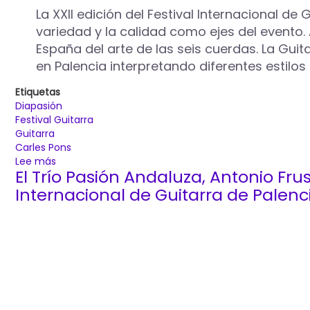
de
La XXII edición del Festival Internacional d
Guitarra
variedad y la calidad como ejes del evento. As
‘Diapasión’
España del arte de las seis cuerdas. La Guit
el
en Palencia interpretando diferentes estilos
28
de
Etiquetas
noviembre
Diapasión
en
Festival Guitarra
el
Guitarra
Teatro
Carles Pons
Principal
Lee más
sobre
El Trío Pasión Andaluza, Antonio Frus
El
binomio
Internacional de Guitarra de Palenci
variedad
y
calidad
se
dará
cita
en
el