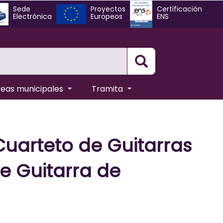
Sede
Proyectos
Certificación
Electrónica
Europeos
ENS
Busqueda
reas municipales
Tramita
 Cuarteto de Guitarras
de Guitarra de