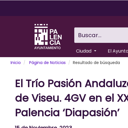
Pasar
al
contenido
principal
Buscar...
Ciudad
El Ayunt
Inicio
Página de Noticias
Resultado de búsqueda
El Trío Pasión Andaluz
de Viseu. 4GV en el XX
Palencia ‘Diapasión’
15 de Noviembre, 2023