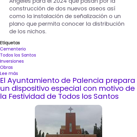
Ángeles para el 2024 que pasan por la
construcción de dos nuevos aseos así
como la instalación de señalización o un
plano que permita conocer la distribución
de los nichos.
Etiquetas
Cementerio
Todos los Santos
Inversiones
Obras
Lee más
sobre
El Ayuntamiento de Palencia prepara
El
cementerio
un dispositivo especial con motivo de
de
la Festividad de Todos los Santos
Nuestra
Señora
de
los
Ángeles
contará
con