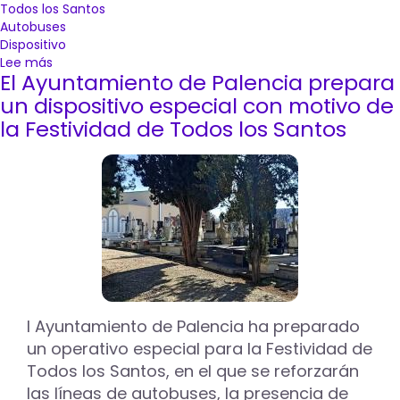
Todos los Santos
Autobuses
Dispositivo
Lee más
sobre
El Ayuntamiento de Palencia prepara
El
Ayuntamiento
un dispositivo especial con motivo de
de
la Festividad de Todos los Santos
Palencia
pone
en
marcha
un
dispositivo
especial
con
motivo
de
la
l Ayuntamiento de Palencia ha preparado
Festividad
un operativo especial para la Festividad de
de
Todos
Todos los Santos, en el que se reforzarán
los
las líneas de autobuses, la presencia de