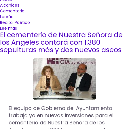
Alcañices
Cementerio
Lecrác
Recital Poético
Lee más
sobre
El cementerio de Nuestra Señora de
Cálido
homenaje
los Ángeles contará con 1.380
a
sepulturas más y dos nuevos aseos
la
poeta
del
27
Margarita
Ferreras
en
Palencia
El equipo de Gobierno del Ayuntamiento
trabaja ya en nuevas inversiones para el
cementerio de Nuestra Señora de los