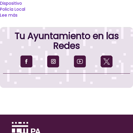
Dispositivo
Policía Local
Lee más
sobre
El
Ayuntamiento
Tu Ayuntamiento en las
de
Palencia
Redes
prepara
un
dispositivo
especial
con
motivo
de
la
Festividad
de
Todos
los
Santos