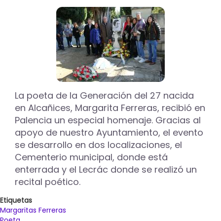
Palencia
prepara
un
dispositivo
especial
con
motivo
de
la
La poeta de la Generación del 27 nacida
Festividad
en Alcañices, Margarita Ferreras, recibió en
de
Todos
Palencia un especial homenaje. Gracias al
los
apoyo de nuestro Ayuntamiento, el evento
Santos
se desarrollo en dos localizaciones, el
Cementerio municipal, donde está
enterrada y el Lecrác donde se realizó un
recital poético.
Etiquetas
Margaritas Ferreras
Poeta