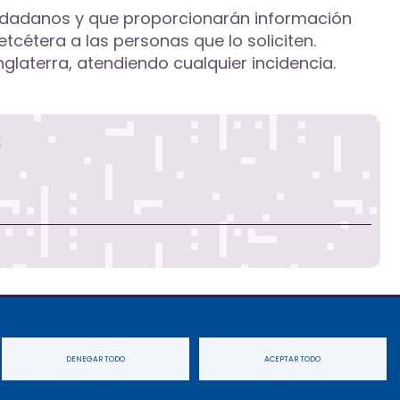
iudadanos y que proporcionarán información
tcétera a las personas que lo soliciten.
nglaterra, atendiendo cualquier incidencia.
s
idad
Cookies
Accesibilidad
Mapa
DENEGAR TODO
ACEPTAR TODO
web