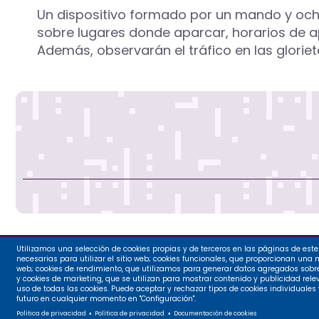
Un dispositivo formado por un mando y och
sobre lugares donde aparcar, horarios de ap
Además, observarán el tráfico en las glorieta
Utilizamos una selección de cookies propias y de terceros en las páginas de este 
Ayuntamie
necesarias para utilizar el sitio web; cookies funcionales, que proporcionan una mej
web; cookies de rendimiento, que utilizamos para generar datos agregados sobre e
y cookies de marketing, que se utilizan para mostrar contenido y publicidad relev
Plaza Mayo
uso de todas las cookies. Puede aceptar y rechazar tipos de cookies individuales
futuro en cualquier momento en "Configuración".
Tlf: 97971
Política de privacidad
Política de privacidad
Documentación de cookies