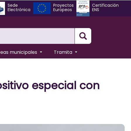
Sede
Proyectos
Certificación
Electrónica
Europeos
ENS
Busqueda
reas municipales
Tramita
sitivo especial con