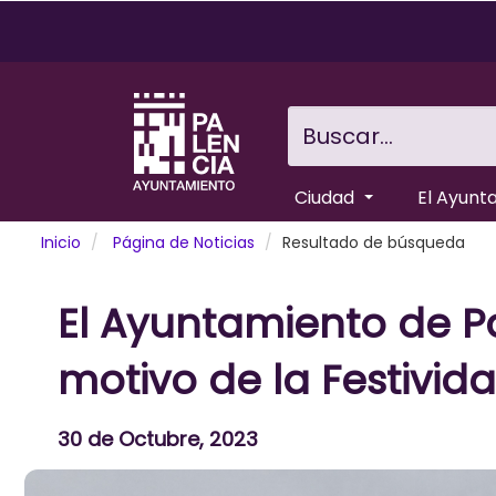
Pasar
al
contenido
principal
Buscar...
Ciudad
El Ayunt
Inicio
Página de Noticias
Resultado de búsqueda
El Ayuntamiento de Pa
motivo de la Festivid
30 de Octubre, 2023