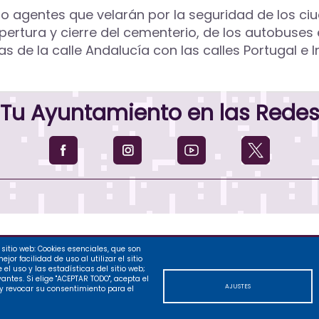
o agentes que velarán por la seguridad de los c
ertura y cierre del cementerio, de los autobuses e
s de la calle Andalucía con las calles Portugal e I
Tu Ayuntamiento en las Rede
sitio web: Cookies esenciales, que son
nto de Palencia, 2026
or facilidad de uso al utilizar el sitio
l uso y las estadísticas del sitio web;
Contacto
Legal
Privac
antes. Si elige "ACEPTAR TODO", acepta el
r 1, Palencia, España
AJUSTES
 y revocar su consentimiento para el
8100