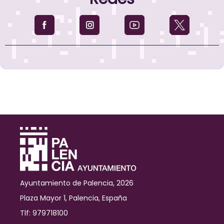
en
marcha
el
programa
“Mayor65.es”
para
disminuir
la
brecha
digital
entre
las
personas
mayores
Ayuntamiento de Palencia, 2026
Plaza Mayor 1, Palencia, España
Tlf: 979718100