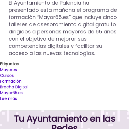
través
El Ayuntamiento de Palencia ha
de
presentado esta mañana el programa de
cursos
formación “Mayor65.es” que incluye cinco
en
talleres de asesoramiento digital gratuito
el
CEAS
dirigidos a personas mayores de 65 años
La
con el objetivo de mejorar sus
Puebla
competencias digitales y facilitar su
acceso a las nuevas tecnologías.
Etiquetas
Mayores
Cursos
Formación
Brecha Digital
Mayor65.es
Lee más
sobre
El
Ayuntamiento
Tu Ayuntamiento en las
de
Palencia
Redes
pone