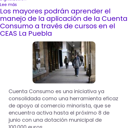
Lee más
sobre
Los mayores podrán aprender el
El
Ayuntamiento
manejo de la aplicación de la Cuenta
de
Consumo a través de cursos en el
Palencia
CEAS La Puebla
impulsa
la
digitalización
de
la
ciudadanía
con
el
programa
gratuito
‘Yo
Cuenta Consumo es una iniciativa ya
Conecto’
consolidada como una herramienta eficaz
de apoyo al comercio minorista, que se
encuentra activa hasta el próximo 8 de
junio con una dotación municipal de
100.000 euros.