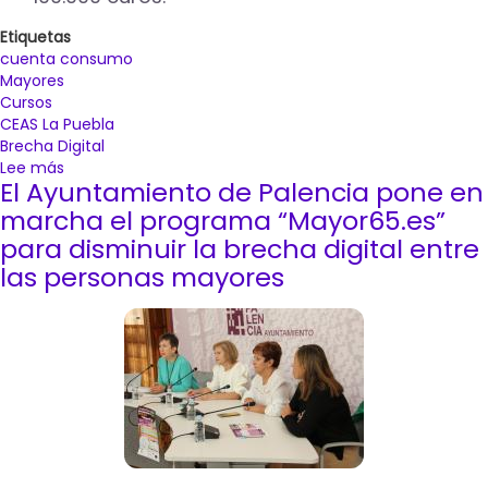
Etiquetas
cuenta consumo
Mayores
Cursos
CEAS La Puebla
Brecha Digital
Lee más
sobre
El Ayuntamiento de Palencia pone en
Los
mayores
marcha el programa “Mayor65.es”
podrán
para disminuir la brecha digital entre
aprender
las personas mayores
el
manejo
de
la
aplicación
de
la
Cuenta
Consumo
a