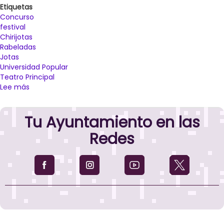
Etiquetas
Concurso
festival
Chirijotas
Rabeladas
Jotas
Universidad Popular
Teatro Principal
Lee más
sobre
El
Teatro
Tu Ayuntamiento en las
Principal
de
Redes
Palencia
acogerá
el
martes
de
Carnaval
el
I
Festival