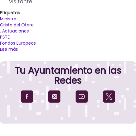
visitante.
Etiquetas
Ministro
Cristo del Otero
. Actuaciones
PSTD
Fondos Europeos
Lee más
sobre
El
ministro
Tu Ayuntamiento en las
de
Industria
Redes
y
Turismo
visita
Palencia
para
conocer
las
obras
incluidas
en