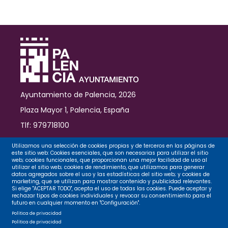
el
PSTD
Ciudad
de
Palencia
en
los
entornos
del
Ayuntamiento de Palencia, 2026
Cristo
Plaza Mayor 1, Palencia, España
Tlf: 979718100
Contacto
Utilizamos una selección de cookies propias y de terceros en las páginas de
este sitio web: Cookies esenciales, que son necesarias para utilizar el sitio
web; cookies funcionales, que proporcionan una mejor facilidad de uso al
utilizar el sitio web; cookies de rendimiento, que utilizamos para generar
datos agregados sobre el uso y las estadísticas del sitio web; y cookies de
Legal
marketing, que se utilizan para mostrar contenido y publicidad relevantes.
Si elige "ACEPTAR TODO", acepta el uso de todas las cookies. Puede aceptar y
rechazar tipos de cookies individuales y revocar su consentimiento para el
futuro en cualquier momento en "Configuración".
Privacidad
Política de privacidad
Política de privacidad