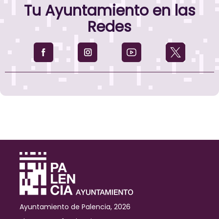
Tu Ayuntamiento en las
tráfico
en
Redes
las
inmediaciones
del
Parque
Ribera
Sur
por
la
celebración
de
la
Fiesta
de
la
ITA
Ayuntamiento de Palencia, 2026