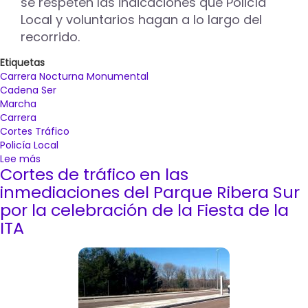
se respeten las indicaciones que Policía
Local y voluntarios hagan a lo largo del
recorrido.
Etiquetas
Carrera Nocturna Monumental
Cadena Ser
Marcha
Carrera
Cortes Tráfico
Policía Local
Lee más
sobre
Cortes de tráfico en las
Cortes
de
inmediaciones del Parque Ribera Sur
tráfico
por la celebración de la Fiesta de la
con
ITA
motivo
de
la
Carrera
Nocturna
Monumental