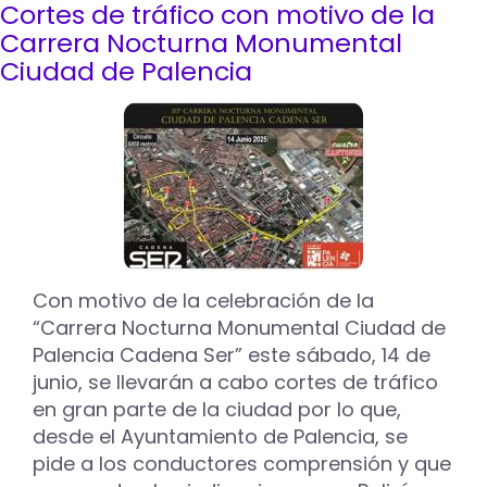
Cortes de tráfico con motivo de la
Las
obras
Carrera Nocturna Monumental
de
Ciudad de Palencia
la
red
de
calor
en
San
Lázaro
arrancan
el
próximo
lunes
Con motivo de la celebración de la
12
“Carrera Nocturna Monumental Ciudad de
de
Palencia Cadena Ser” este sábado, 14 de
enero
junio, se llevarán a cabo cortes de tráfico
en gran parte de la ciudad por lo que,
desde el Ayuntamiento de Palencia, se
pide a los conductores comprensión y que