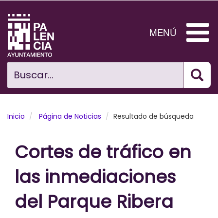
Pasar
al
contenido
MENÚ
principal
Bus
Ciudad
Buscar...
El Ayuntamiento
Noticias
Inicio
Página de Noticias
Resultado de búsqueda
Planificación Ciudad
Cortes de tráfico en
Areas municipales
las inmediaciones
Tramita
del Parque Ribera