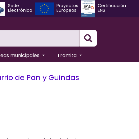
Sede
Proyectos
Certificación
Electrónica
Europeos
ENS
Busqueda
reas municipales
Tramita
arrio de Pan y Guindas