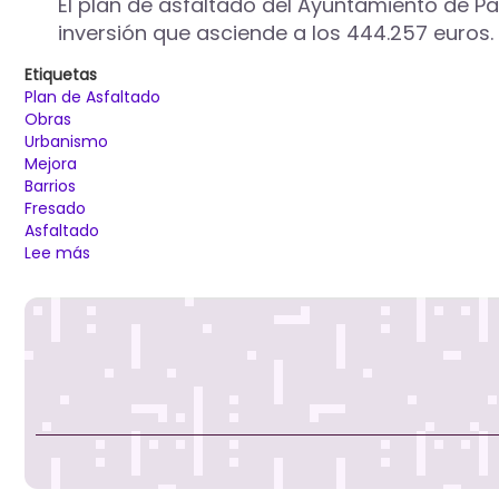
El plan de asfaltado del Ayuntamiento de Pa
inversión que asciende a los 444.257 euros.
Etiquetas
Plan de Asfaltado
Obras
Urbanismo
Mejora
Barrios
Fresado
Asfaltado
Lee más
sobre
El
Ayuntamiento
de
Palencia
inicia
el
Plan
de
Asfaltado
este
lunes