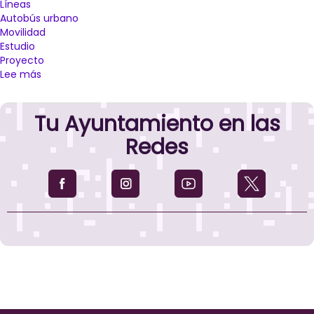
Líneas
Autobús urbano
Movilidad
Estudio
Proyecto
Lee más
sobre
El
Ayuntamiento
Tu Ayuntamiento en las
de
Palencia
Redes
presenta
el
nuevo
diseño
de
las
líneas
de
autobús
urbano