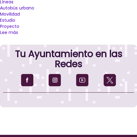
Líneas
Autobús urbano
Movilidad
Estudio
Proyecto
Lee más
sobre
El
Ayuntamiento
Tu Ayuntamiento en las
de
Palencia
Redes
presenta
el
nuevo
diseño
de
las
líneas
de
autobús
urbano