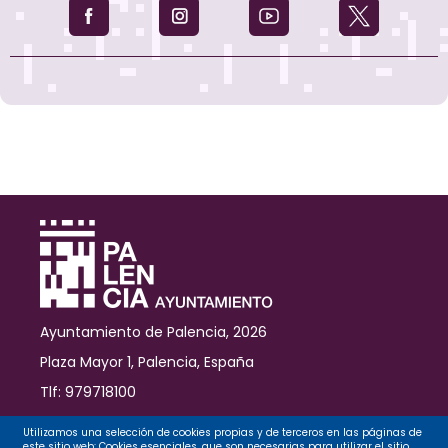
Virgen
de
la
Calle
"ayuda
para
gobernar
desde
la
empatía
y
reconocimiento
al
diferente"
Ayuntamiento de Palencia, 2026
Plaza Mayor 1, Palencia, España
Tlf: 979718100
Contacto
Utilizamos una selección de cookies propias y de terceros en las páginas de
este sitio web: Cookies esenciales, que son necesarias para utilizar el sitio