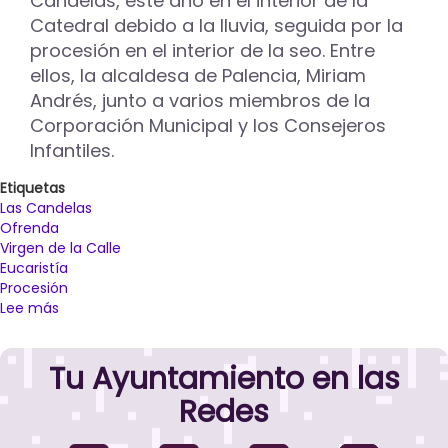
Candelas, este año en el interior de la
Catedral debido a la lluvia, seguida por la
procesión en el interior de la seo. Entre
ellos, la alcaldesa de Palencia, Miriam
Andrés, junto a varios miembros de la
Corporación Municipal y los Consejeros
Infantiles.
Etiquetas
Las Candelas
Ofrenda
Virgen de la Calle
Eucaristía
Procesión
Lee más
sobre
Miriam
Andrés
Tu Ayuntamiento en las
le
pide
Redes
a
la