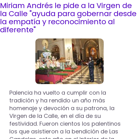
Miriam Andrés le pide a la Virgen de
La
meteorología
la Calle "ayuda para gobernar desde
acorta
la empatía y reconocimiento al
la
diferente"
procesión
de
'La
Borriquilla'
en
Palencia
Palencia ha vuelto a cumplir con la
tradición y ha rendido un año más
homenaje y devoción a su patrona, la
Virgen de la Calle, en el día de su
festividad. Fueron cientos los palentinos
los que asistieron a la bendición de Las