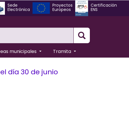
Sede
Proyectos
Certificación
Electrónica
Europeos
ENS
Busqueda
reas municipales
Tramita
l día 30 de junio