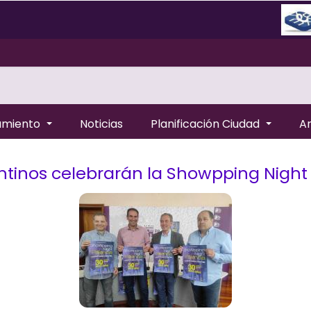
amiento
Noticias
Planificación Ciudad
A
tinos celebrarán la Showpping Night e