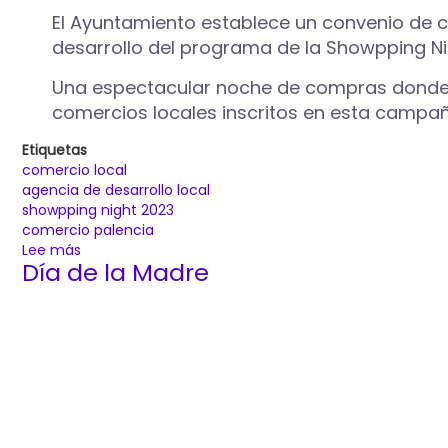
El Ayuntamiento establece un convenio de co
desarrollo del programa de la Showpping Ni
Una espectacular noche de compras donde se
comercios locales inscritos en esta campañ
Etiquetas
comercio local
agencia de desarrollo local
showpping night 2023
comercio palencia
Lee más
sobre
Día de la Madre
Cerca
de
100
establecimientos
palentinos
celebrarán
la
Showpping
Night