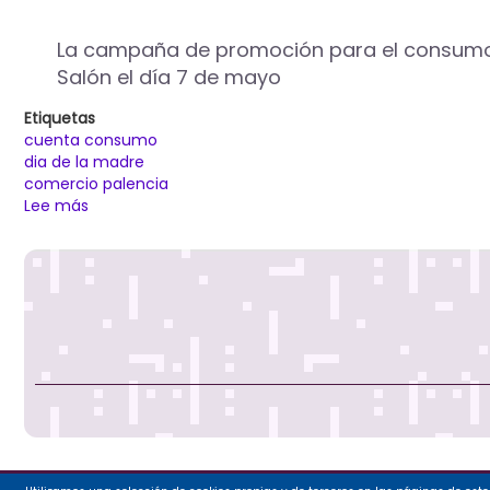
el
día
30
La campaña de promoción para el consumo en
de
Salón el día 7 de mayo
junio
Etiquetas
cuenta consumo
dia de la madre
comercio palencia
Lee más
sobre
Día
de
la
Madre