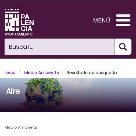
Pasar
al
contenido
MENÚ
principal
Bus
Ciudad
Buscar...
El Ayuntamiento
Noticias
Inicio
Medio Ambiente
Resultado de búsqueda
Planificación Ciudad
Aire
Areas municipales
Tramita
Medio Ambiente