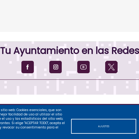
Tu Ayuntamiento en las Rede
sitio web: Cookies esenciales, que son
nto de Palencia, 2026
or facilidad de uso al utilizar el sitio
l uso y las estadísticas del sitio web;
Contacto
Legal
Privac
antes. Si elige "ACEPTAR TODO", acepta el
r 1, Palencia, España
AJUSTES
 y revocar su consentimiento para el
8100