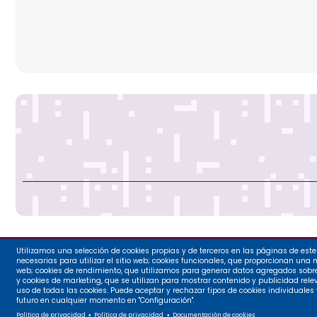
Utilizamos una selección de cookies propias y de terceros en las páginas de este 
Ayuntamie
necesarias para utilizar el sitio web; cookies funcionales, que proporcionan una mej
web; cookies de rendimiento, que utilizamos para generar datos agregados sobre e
y cookies de marketing, que se utilizan para mostrar contenido y publicidad relev
Plaza Mayo
uso de todas las cookies. Puede aceptar y rechazar tipos de cookies individuales
futuro en cualquier momento en "Configuración".
Tlf: 97971
Política de privacidad
Política de privacidad
Documentación de cookies