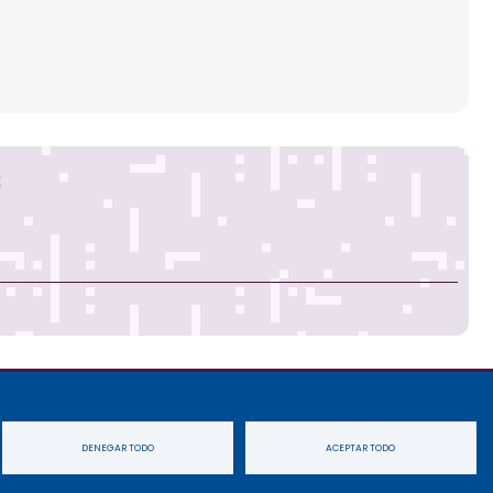
s
idad
Cookies
Accesibilidad
Mapa
DENEGAR TODO
ACEPTAR TODO
web