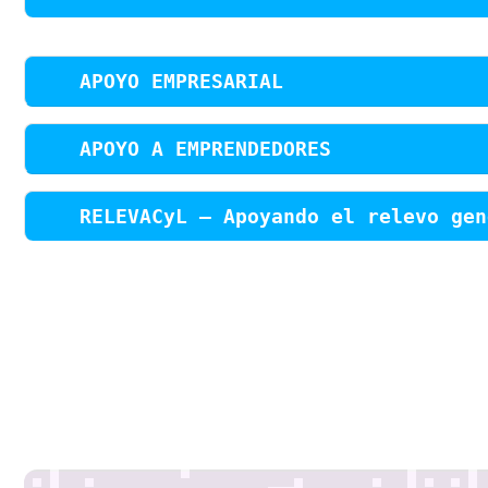
APOYO EMPRESARIAL
APOYO A EMPRENDEDORES
RELEVACyL – Apoyando el relevo gen