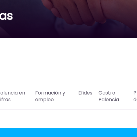
vas
alencia en
Formación y
Efides
Gastro
P
ifras
empleo
Palencia
d