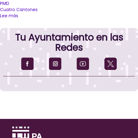
PMD
Cuatro Cantones
Lee más
sobre
Palencia
se
Tu Ayuntamiento en las
prepara
para
Redes
celebrar
este
domingo
la
Carrera
10K
y
Legua
Ciudad
de
Palencia
2024