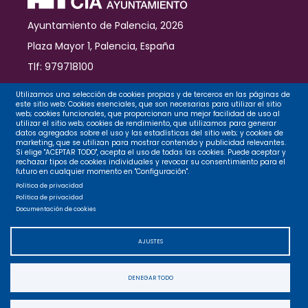
Ayuntamiento
Ayuntamiento de Palencia, 2026
Plaza Mayor 1, Palencia, España
Tlf: 979718100
Contacto
Utilizamos una selección de cookies propias y de terceros en las páginas de
este sitio web: Cookies esenciales, que son necesarias para utilizar el sitio
web; cookies funcionales, que proporcionan una mejor facilidad de uso al
utilizar el sitio web; cookies de rendimiento, que utilizamos para generar
datos agregados sobre el uso y las estadísticas del sitio web; y cookies de
Legal
marketing, que se utilizan para mostrar contenido y publicidad relevantes.
Si elige "ACEPTAR TODO", acepta el uso de todas las cookies. Puede aceptar y
rechazar tipos de cookies individuales y revocar su consentimiento para el
futuro en cualquier momento en "Configuración".
Privacidad
Política de privacidad
Política de privacidad
Documentación de cookies
Cookies
AJUSTES
Accesibilidad
DENEGAR TODO
Mapa web