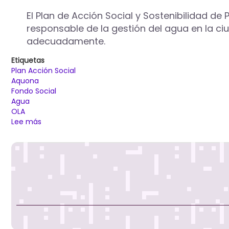
El Plan de Acción Social y Sostenibilidad d
responsable de la gestión del agua en la c
adecuadamente.
Etiquetas
Plan Acción Social
Aquona
Fondo Social
Agua
OLA
Lee más
sobre
El
Plan
de
Acción
Social
y
Sostenibilidad
de
Palencia
avanza