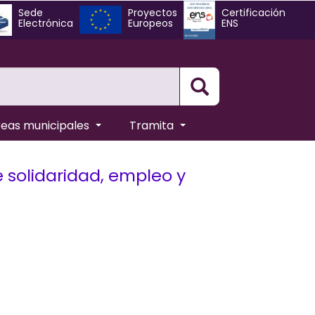
Sede
Proyectos
Certificación
Electrónica
Europeos
ENS
Busqueda
reas municipales
Tramita
e solidaridad, empleo y