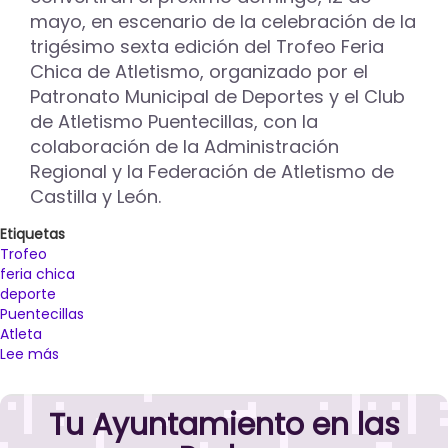
Atletismo
mayo, en escenario de la celebración de la
con
trigésimo sexta edición del Trofeo Feria
más
Chica de Atletismo, organizado por el
de
Patronato Municipal de Deportes y el Club
400
atletas
de Atletismo Puentecillas, con la
colaboración de la Administración
Regional y la Federación de Atletismo de
Castilla y León.
Etiquetas
Trofeo
feria chica
deporte
Puentecillas
Atleta
Lee más
sobre
El
XXXVI
Tu Ayuntamiento en las
Trofeo
Feria