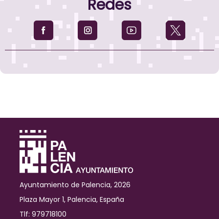
Redes
Chica
de
Atletismo
se
celebrará
el
próximo
domingo
12
de
mayo
Ayuntamiento de Palencia, 2026
Plaza Mayor 1, Palencia, España
Tlf: 979718100