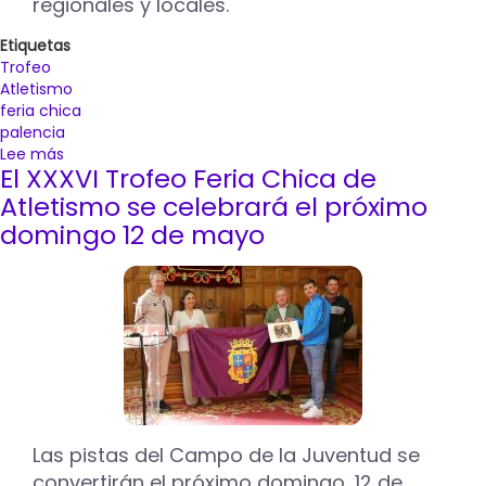
regionales y locales.
Etiquetas
Trofeo
Atletismo
feria chica
palencia
Lee más
sobre
El XXXVI Trofeo Feria Chica de
Palencia
celebrará
Atletismo se celebrará el próximo
el
domingo 12 de mayo
17
de
mayo
la
trigésimo
octava
edición
del
Trofeo
Feria
Las pistas del Campo de la Juventud se
Chica
convertirán el próximo domingo, 12 de
de