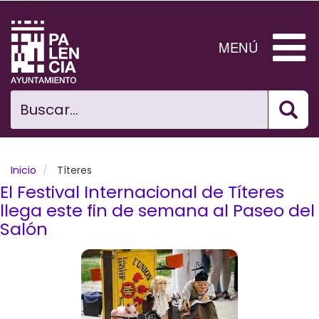
Pasar
al
contenido
MENÚ
principal
Bus
Ciudad
Buscar...
El Ayuntamiento
Noticias
Inicio
Títeres
El Festival Internacional de Títeres
Planificación Ciudad
llega este fin de semana al Paseo del
Salón
Areas municipales
Tramita