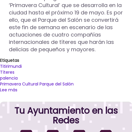
‘Primavera Cultural’ que se desarrolla en la
ciudad hasta el próximo 19 de mayo. Es por
ello, que el Parque del Salón se convertirá
este fin de semana en escenario de las
actuaciones de cuatro compañías
internacionales de títeres que harán las
delicias de pequeños y mayores.
Etiquetas
Titirimundi
Títeres
palencia
Primavera Cultural Parque del Salón
Lee más
sobre
El
Festival
Tu Ayuntamiento en las
Internacional
de
Redes
Títeres
‘Titirimundi’
llega