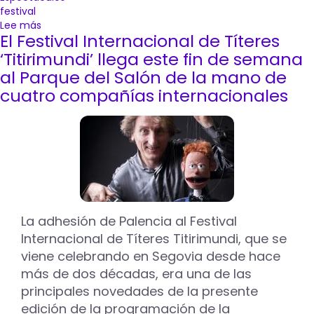
festival
Lee más
sobre
El Festival Internacional de Títeres
El
Festival
‘Titirimundi’ llega este fin de semana
Internacional
al Parque del Salón de la mano de
de
cuatro compañías internacionales
Títeres
llega
este
fin
de
semana
al
Paseo
del
La adhesión de Palencia al Festival
Salón
Internacional de Títeres Titirimundi, que se
viene celebrando en Segovia desde hace
más de dos décadas, era una de las
principales novedades de la presente
edición de la programación de la