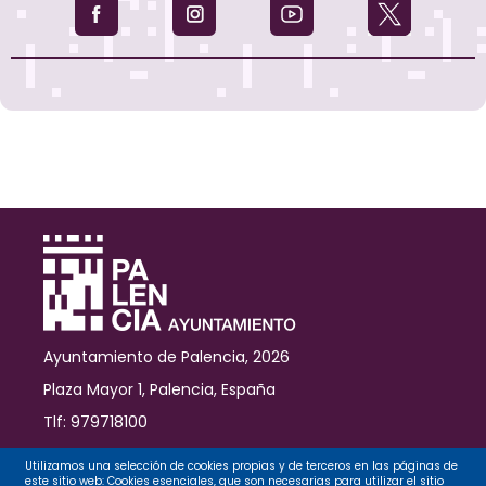
este
fin
de
semana
al
Parque
del
Salón
de
la
mano
de
cuatro
compañías
internacionales
Ayuntamiento de Palencia, 2026
Plaza Mayor 1, Palencia, España
Tlf: 979718100
Contacto
Utilizamos una selección de cookies propias y de terceros en las páginas de
este sitio web: Cookies esenciales, que son necesarias para utilizar el sitio