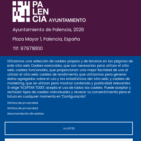
Física
en
la
Calle
Ayuntamiento de Palencia, 2026
Plaza Mayor 1, Palencia, España
Tlf: 979718100
Contacto
Utilizamos una selección de cookies propias y de terceros en las páginas de
este sitio web: Cookies esenciales, que son necesarias para utilizar el sitio
web; cookies funcionales, que proporcionan una mejor facilidad de uso al
utilizar el sitio web; cookies de rendimiento, que utilizamos para generar
datos agregados sobre el uso y las estadísticas del sitio web; y cookies de
Legal
marketing, que se utilizan para mostrar contenido y publicidad relevantes.
Si elige "ACEPTAR TODO", acepta el uso de todas las cookies. Puede aceptar y
rechazar tipos de cookies individuales y revocar su consentimiento para el
futuro en cualquier momento en "Configuración".
Privacidad
Política de privacidad
Política de privacidad
Documentación de cookies
Cookies
AJUSTES
Accesibilidad