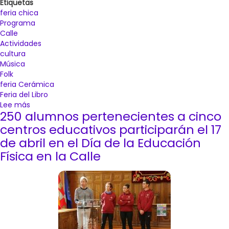
Etiquetas
feria chica
Programa
Calle
Actividades
cultura
Música
Folk
feria Cerámica
Feria del Libro
Lee más
sobre
250 alumnos pertenecientes a cinco
Funambulista
recalará
centros educativos participarán el 17
en
de abril en el Día de la Educación
Palencia
Física en la Calle
el
31
de
mayo
en
una
Feria
Chica