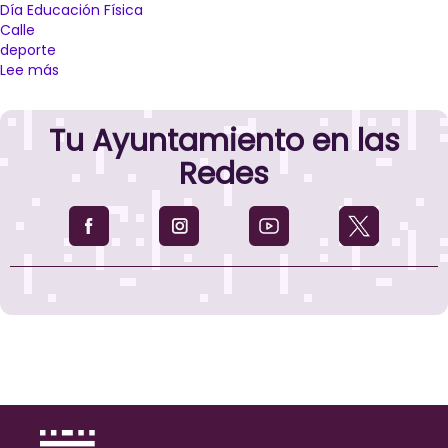
Día Educación Física
Calle
deporte
Lee más
sobre
250
alumnos
Tu Ayuntamiento en las
pertenecientes
a
Redes
cinco
centros
educativos
participarán
el
17
de
abril
en
el
Día
de
la
Educación