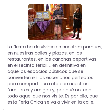
barrio
Ave
María
una
calle
en
honor
a
Pilar
La fiesta ha de vivirse en nuestros parques,
Estébanez,
en nuestras calles y plazas, en los
científica,
investigadora
restaurantes, en las canchas deportivas,
y
en el recinto ferial, … en definitiva en
Fundadora
aquellos espacios públicos que se
de
convierten en los escenarios perfectos
Médicos
del
para compartir un rato con nuestros
Mundo
familiares y amigos y, por qué no, con
en
todo aquel que nos visite. Es por ello, que
España
esta Feria Chica se va a vivir en la calle.