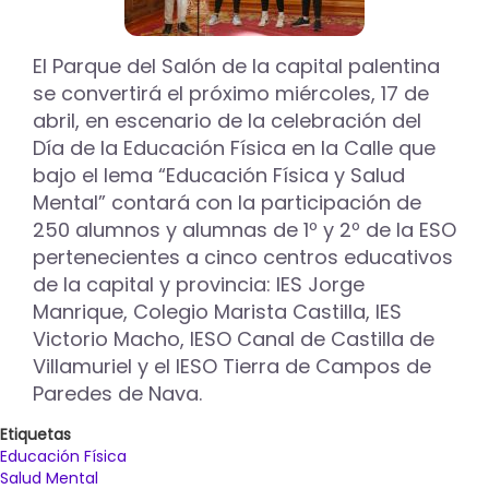
que
se
vivirá
El Parque del Salón de la capital palentina
en
se convertirá el próximo miércoles, 17 de
la
abril, en escenario de la celebración del
calle
Día de la Educación Física en la Calle que
bajo el lema “Educación Física y Salud
Mental” contará con la participación de
250 alumnos y alumnas de 1º y 2º de la ESO
pertenecientes a cinco centros educativos
de la capital y provincia: IES Jorge
Manrique, Colegio Marista Castilla, IES
Victorio Macho, IESO Canal de Castilla de
Villamuriel y el IESO Tierra de Campos de
Paredes de Nava.
Etiquetas
Educación Física
Salud Mental