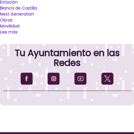
Estación
Blanca de Castilla
Next Generation
Obras
Movilidad
Lee más
sobre
La
estación
Tu Ayuntamiento en las
de
autobuses
Redes
de
Palencia
llevará
el
nombre
de
Blanca
de
Castilla
tras
las
obras
de