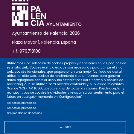
víctimas
del
incendio
de
Valencia
Ayuntamiento de Palencia, 2026
Plaza Mayor 1, Palencia, España
Tlf: 979718100
Contacto
Utilizamos una selección de cookies propias y de terceros en las páginas de
este sitio web: Cookies esenciales, que son necesarias para utilizar el sitio
web; cookies funcionales, que proporcionan una mejor facilidad de uso al
utilizar el sitio web; cookies de rendimiento, que utilizamos para generar
datos agregados sobre el uso y las estadísticas del sitio web; y cookies de
Legal
marketing, que se utilizan para mostrar contenido y publicidad relevantes.
Si elige "ACEPTAR TODO", acepta el uso de todas las cookies. Puede aceptar y
rechazar tipos de cookies individuales y revocar su consentimiento para el
futuro en cualquier momento en "Configuración".
Privacidad
Política de privacidad
Política de privacidad
Documentación de cookies
Cookies
AJUSTES