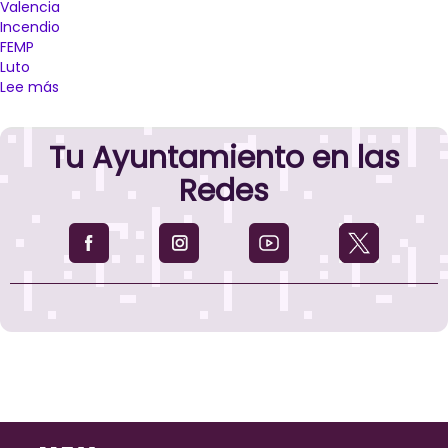
Valencia
Incendio
FEMP
Luto
Lee más
sobre
El
Ayuntamiento
Tu Ayuntamiento en las
de
Palencia
Redes
se
suma
al
minuto
de
silencio
convocado
por
la
FEMP
en
memoria
de
las