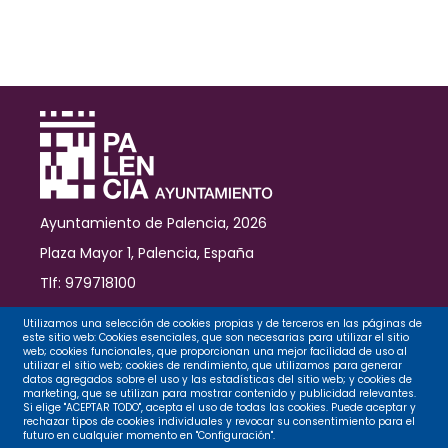
Raio
inaugurarán
la
Gala
de
Coreógrafxs
del
Festival
Internacional
de
Danza
Ayuntamiento de Palencia, 2026
Contemporánea
de
Plaza Mayor 1, Palencia, España
Palencia
Tlf: 979718100
Contacto
Utilizamos una selección de cookies propias y de terceros en las páginas de
este sitio web: Cookies esenciales, que son necesarias para utilizar el sitio
web; cookies funcionales, que proporcionan una mejor facilidad de uso al
utilizar el sitio web; cookies de rendimiento, que utilizamos para generar
datos agregados sobre el uso y las estadísticas del sitio web; y cookies de
Legal
marketing, que se utilizan para mostrar contenido y publicidad relevantes.
Si elige "ACEPTAR TODO", acepta el uso de todas las cookies. Puede aceptar y
rechazar tipos de cookies individuales y revocar su consentimiento para el
futuro en cualquier momento en "Configuración".
Privacidad