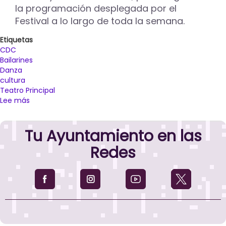
la programación desplegada por el
Festival a lo largo de toda la semana.
Etiquetas
CDC
Bailarines
Danza
cultura
Teatro Principal
Lee más
sobre
El
músico
Tu Ayuntamiento en las
José
Puebla,
Redes
la
bailaora
Estela
Sanz
y
el
artista
David