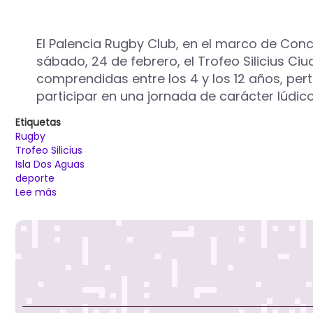
11
clubes
de
El Palencia Rugby Club, en el marco de Conc
la
sábado, 24 de febrero, el Trofeo Silicius C
región
comprendidas entre los 4 y los 12 años, per
se
darán
participar en una jornada de carácter lúdic
cita
en
Etiquetas
el
Rugby
V
Trofeo Silicius
Trofeo
Isla Dos Aguas
Silicius
deporte
Ciudad
Lee más
sobre
de
Más
Palencia
de
mil
jugadores
pertenecientes
a
63
equipos