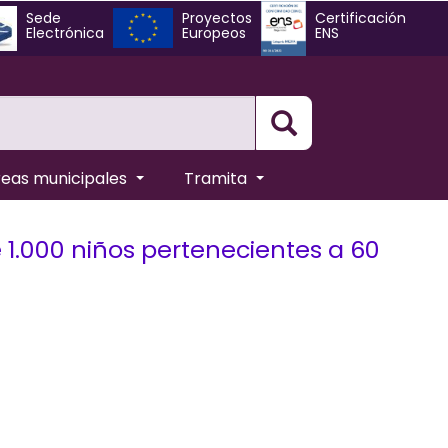
Sede
Proyectos
Certificación
Electrónica
Europeos
ENS
Busqueda
reas municipales
Tramita
de 1.000 niños pertenecientes a 60