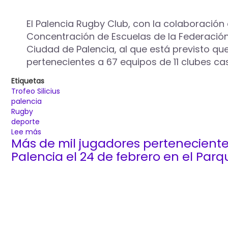
mayo
con
El Palencia Rugby Club, con la colaboración
la
Concentración de Escuelas de la Federación d
participación
Ciudad de Palencia, al que está previsto q
de
1.000
pertenecientes a 67 equipos de 11 clubes ca
niños
pertenecientes
Etiquetas
a
Trofeo Silicius
60
palencia
equipos
Rugby
de
deporte
10
Lee más
sobre
Más de mil jugadores pertenecientes 
clubes
Más
de
1.000
Palencia el 24 de febrero en el Parq
Castilla
jugadores
y
infantiles
León
pertenecientes
a
67
equipos
de