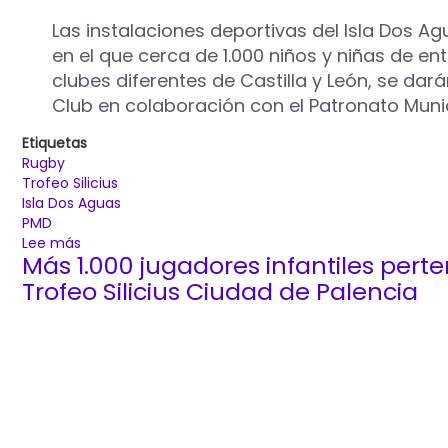
Las instalaciones deportivas del Isla Dos A
en el que cerca de 1.000 niños y niñas de en
clubes diferentes de Castilla y León, se da
Club en colaboración con el Patronato Munic
Etiquetas
Rugby
Trofeo Silicius
Isla Dos Aguas
PMD
Lee más
sobre
Más 1.000 jugadores infantiles perte
El
VI
Trofeo Silicius Ciudad de Palencia
Trofeo
Silicius
regresa
a
Palencia
el
9
de