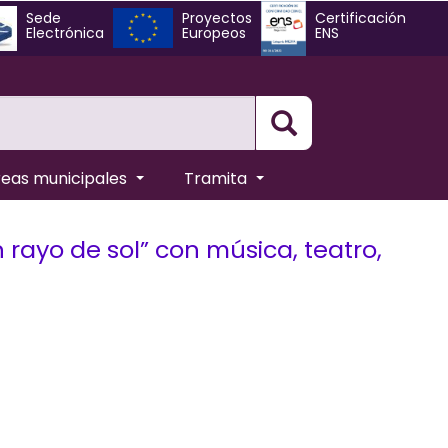
Sede
Proyectos
Certificación
Electrónica
Europeos
ENS
Busqueda
reas municipales
Tramita
rayo de sol” con música, teatro,