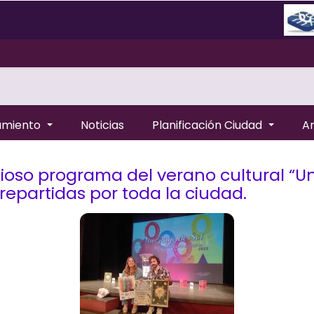
amiento
Noticias
Planificación Ciudad
A
oso programa del verano cultural “Un 
 repartidas por toda la ciudad.