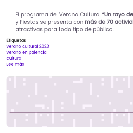
El programa del Verano Cultural
“
Un rayo de
y Fiestas se presenta con
más de 70 activi
atractivas para todo tipo de público.
Etiquetas
verano cultural 2023
verano en palencia
cultura
Lee más
sobre
El
Ayuntamiento
presenta
un
ambicioso
programa
del
verano
cultural
“Un
rayo