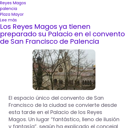
Reyes Magos
palencia
Plaza Mayor
Lee más
sobre
Los Reyes Magos ya tienen
Seis
carrozas,
preparado su Palacio en el convento
quince
de San Francisco de Palencia
espectáculos
y
más
de
600
figurantes,
en
la
Cabalgata
de
El espacio único del convento de San
Reyes
Francisco de la ciudad se convierte desde
de
esta tarde en el Palacio de los Reyes
Palencia
Magos. Un lugar “fantástico, lleno de ilusión
y fantasía”, según ha explicado el concejal