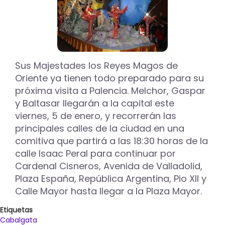
de
ver
la
Cabalgata
de
los
Reyes
Sus Majestades los Reyes Magos de
Magos
Oriente ya tienen todo preparado para su
en
próxima visita a Palencia. Melchor, Gaspar
Palencia
y Baltasar llegarán a la capital este
viernes, 5 de enero, y recorrerán las
principales calles de la ciudad en una
comitiva que partirá a las 18:30 horas de la
calle Isaac Peral para continuar por
Cardenal Cisneros, Avenida de Valladolid,
Plaza España, República Argentina, Pio XII y
Calle Mayor hasta llegar a la Plaza Mayor.
Etiquetas
Cabalgata