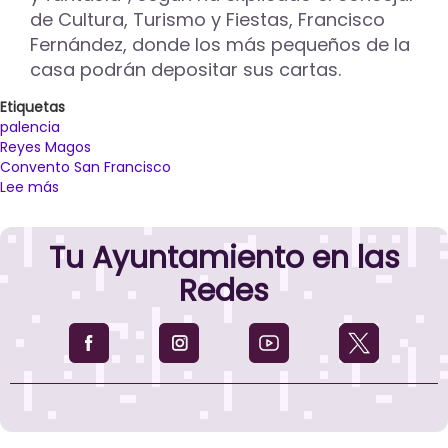
de Cultura, Turismo y Fiestas, Francisco
Fernández, donde los más pequeños de la
casa podrán depositar sus cartas.
Etiquetas
palencia
Reyes Magos
Convento San Francisco
Lee más
sobre
Los
Reyes
Tu Ayuntamiento en las
Magos
ya
Redes
tienen
preparado
su
Palacio
en
el
convento
de
San