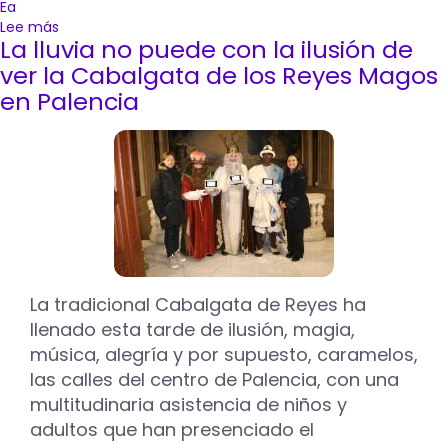
Ea
Lee más
sobre
La lluvia no puede con la ilusión de
La
ballena
ver la Cabalgata de los Reyes Magos
Moby
en Palencia
Dick
surcará
este
lunes
las
calles
de
Palencia
acompañando
a
La tradicional Cabalgata de Reyes ha
sus
llenado esta tarde de ilusión, magia,
Majestades
los
música, alegría y por supuesto, caramelos,
Reyes
las calles del centro de Palencia, con una
Magos
multitudinaria asistencia de niños y
de
adultos que han presenciado el
Oriente