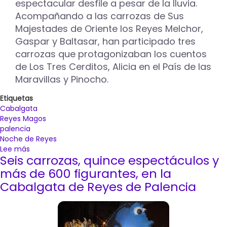
espectacular desfile a pesar de la lluvia.
Acompañando a las carrozas de Sus
Majestades de Oriente los Reyes Melchor,
Gaspar y Baltasar, han participado tres
carrozas que protagonizaban los cuentos
de Los Tres Cerditos, Alicia en el País de las
Maravillas y Pinocho.
Etiquetas
Cabalgata
Reyes Magos
palencia
Noche de Reyes
Lee más
sobre
Seis carrozas, quince espectáculos y
La
lluvia
más de 600 figurantes, en la
no
Cabalgata de Reyes de Palencia
puede
con
la
ilusión