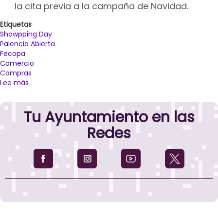
la cita previa a la campaña de Navidad.
Etiquetas
Showpping Day
Palencia Abierta
Fecopa
Comercio
Compras
Lee más
sobre
El
Showpping
Tu Ayuntamiento en las
Day
amplía
Redes
su
duración
a
tres
días
y
se
centra
en