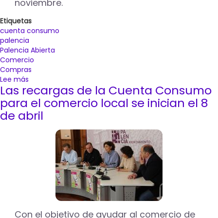
noviembre.
Etiquetas
cuenta consumo
palencia
Palencia Abierta
Comercio
Compras
Lee más
sobre
Las recargas de la Cuenta Consumo
Los
mayores
para el comercio local se inician el 8
podrán
de abril
aprender
el
manejo
de
la
aplicación
de
la
Cuenta
Consumo
Con el objetivo de ayudar al comercio de
a