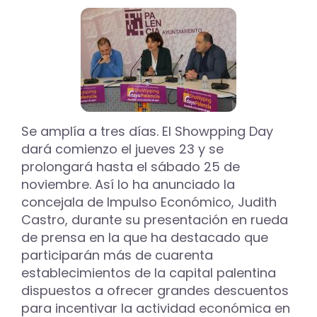
Consumo
para
el
comercio
local
se
inician
el
8
de
Se amplía a tres días. El Showpping Day
abril
dará comienzo el jueves 23 y se
prolongará hasta el sábado 25 de
noviembre. Así lo ha anunciado la
concejala de Impulso Económico, Judith
Castro, durante su presentación en rueda
de prensa en la que ha destacado que
participarán más de cuarenta
establecimientos de la capital palentina
dispuestos a ofrecer grandes descuentos
para incentivar la actividad económica en