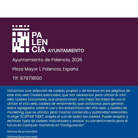
un
concurso
con
600
euros
en
premios
y
una
degustación
Ayuntamiento de Palencia, 2026
Plaza Mayor 1, Palencia, España
Tlf: 979718100
Contacto
Utilizamos una selección de cookies propias y de terceros en las páginas de
este sitio web: Cookies esenciales, que son necesarias para utilizar el sitio
web; cookies funcionales, que proporcionan una mejor facilidad de uso al
utilizar el sitio web; cookies de rendimiento, que utilizamos para generar
datos agregados sobre el uso y las estadísticas del sitio web; y cookies de
Legal
marketing, que se utilizan para mostrar contenido y publicidad relevantes.
Si elige "ACEPTAR TODO", acepta el uso de todas las cookies. Puede aceptar y
rechazar tipos de cookies individuales y revocar su consentimiento para el
futuro en cualquier momento en "Configuración".
Privacidad
Política de privacidad
Política de privacidad