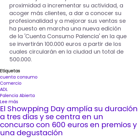
proximidad a incrementar su actividad, a
través
de
acoger más clientes, a dar a conocer su
cursos
profesionalidad y a mejorar sus ventas se
en
ha puesto en marcha una nueva edición
los
de la 'Cuenta Consumo Palencia' en la que
Centros
de
se invertirán 100.000 euros a partir de los
Mayores
cuales circularán en la ciudad un total de
de
500.000.
San
Juanillo
Etiquetas
y
cuenta consumo
La
Comercio
Puebla
ADL
Palencia Abierta
Lee más
sobre
El Showpping Day amplía su duración
Las
recargas
a tres días y se centra en un
de
concurso con 600 euros en premios y
la
una degustación
Cuenta