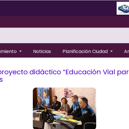
amiento
Noticias
Planificación Ciudad
A
proyecto didáctico “Educación Vial par
s