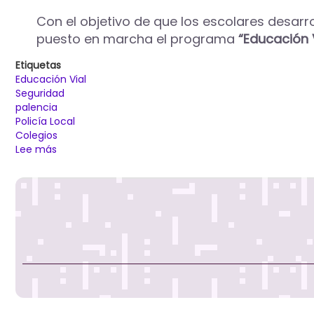
Con el objetivo de que los escolares desarr
puesto en marcha el programa
“Educación 
Etiquetas
Educación Vial
Seguridad
palencia
Policía Local
Colegios
Lee más
sobre
La
Policía
Local
pone
en
marcha
el
proyecto
didáctico
“Educación
Vial