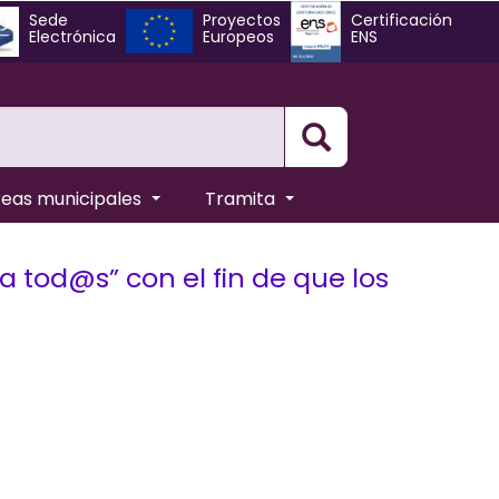
Sede
Proyectos
Certificación
Electrónica
Europeos
ENS
Busqueda
reas municipales
Tramita
a tod@s” con el fin de que los