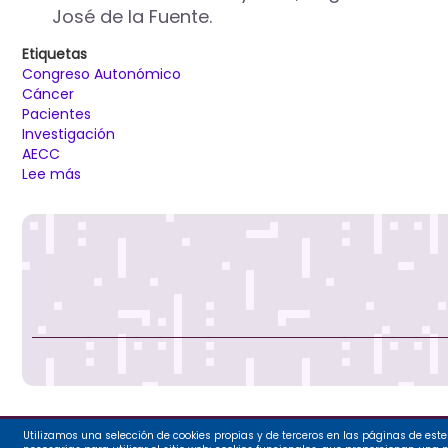
José de la Fuente.
Etiquetas
Congreso Autonómico
Cáncer
Pacientes
Investigación
AECC
Lee más
sobre
Miriam
Andrés:
las
administraciones
tenemos
que
ser
punta
de
lanza
en
el
cuidado
Utilizamos una selección de cookies propias y de terceros en las páginas de este 