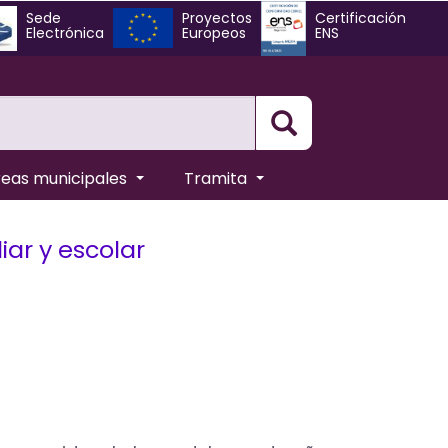
Sede
Proyectos
Certificación
Electrónica
Europeos
ENS
Busqueda
reas municipales
Tramita
iar y escolar