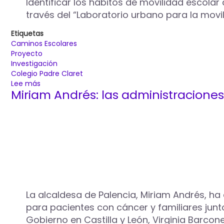
Identificar los hábitos de movilidad escolar 
través del “Laboratorio urbano para la movil
Etiquetas
Caminos Escolares
Proyecto
Investigación
Colegio Padre Claret
Lee más
sobre
Miriam Andrés: las administracione
Objetivo:
construir
caminos
escolares
seguros
desde
la
participación
familiar
y
La alcaldesa de Palencia, Miriam Andrés, ha
escolar
para pacientes con cáncer y familiares junt
Gobierno en Castilla y León, Virginia Barcon