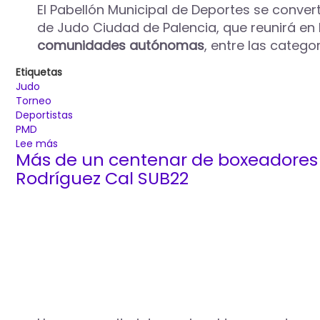
II
El Pabellón Municipal de Deportes se convert
Torneo
de Judo Ciudad de Palencia, que reunirá en 
de
comunidades autónomas
, entre las catego
Tenis
de
Etiquetas
Mesa
Judo
y
Torneo
Parkinson
Deportistas
de
PMD
Castilla
Lee más
sobre
y
Más de un centenar de boxeadores i
Cerca
León
de
Rodríguez Cal SUB22
500
deportistas
participarán
el
12
de
abril
en
el
XIV