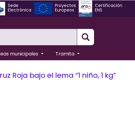
Sede
Proyectos
Certificación
Electrónica
Europeos
ENS
Busqueda
reas municipales
Tramita
uz Roja bajo el lema “1 niño, 1 kg”