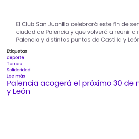
El Club San Juanillo celebrará este fin de se
ciudad de Palencia y que volverá a reunir a
Palencia y distintos puntos de Castilla y León
Etiquetas
deporte
Torneo
Solidaridad
Lee más
sobre
Palencia acogerá el próximo 30 de m
El
Club
y León
San
Juanillo
celebrará
este
fin
de
semana
el