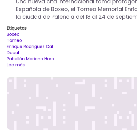
Una nueva cita internacional toma protago
Torneo
Española de Boxeo, el Torneo Memorial Enri
de
la ciudad de Palencia del 18 al 24 de septie
Judo
Ciudad
Etiquetas
de
Boxeo
Palencia
Torneo
Enrique Rodríguez Cal
Dacal
Pabellón Mariano Haro
Lee más
sobre
Más
de
un
centenar
de
boxeadores
internacionales
se
darán
cita
en