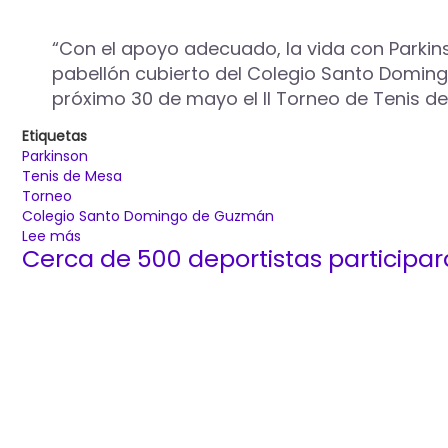
XIII
Torneo
“Con el apoyo adecuado, la vida con Parkins
Solidario
pabellón cubierto del Colegio Santo Doming
Cruz
próximo 30 de mayo el II Torneo de Tenis de 
Roja
bajo
Etiquetas
el
Parkinson
lema
Tenis de Mesa
“1
Torneo
niño,
Colegio Santo Domingo de Guzmán
1
Lee más
sobre
kg”
Cerca de 500 deportistas participar
Palencia
acogerá
el
próximo
30
de
mayo
la
celebración
del