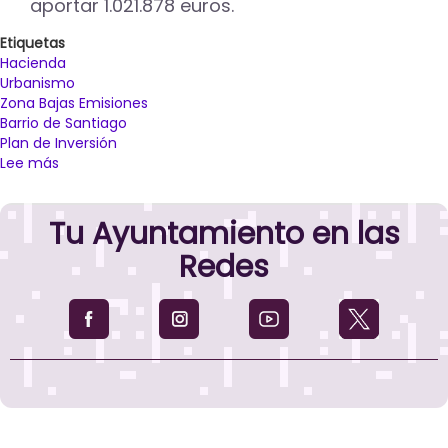
aportar 1.021.878 euros.
Etiquetas
Hacienda
Urbanismo
Zona Bajas Emisiones
Barrio de Santiago
Plan de Inversión
Lee más
sobre
El
Ayuntamiento
Tu Ayuntamiento en las
pedirá
un
Redes
crédito
de
1,7
millones
para
ejecutar
las
obras
vinculadas
a