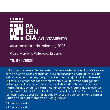
la
Zona
de
Bajas
Emisiones
y
la
reforma
integral
Ayuntamiento de Palencia, 2026
de
la
Plaza Mayor 1, Palencia, España
Plaza
Tlf: 979718100
Virrey
Velasco
Contacto
Utilizamos una selección de cookies propias y de terceros en las páginas de
este sitio web: Cookies esenciales, que son necesarias para utilizar el sitio
web; cookies funcionales, que proporcionan una mejor facilidad de uso al
utilizar el sitio web; cookies de rendimiento, que utilizamos para generar
datos agregados sobre el uso y las estadísticas del sitio web; y cookies de
Legal
marketing, que se utilizan para mostrar contenido y publicidad relevantes.
Si elige "ACEPTAR TODO", acepta el uso de todas las cookies. Puede aceptar y
rechazar tipos de cookies individuales y revocar su consentimiento para el
futuro en cualquier momento en "Configuración".
Privacidad
Política de privacidad
Política de privacidad