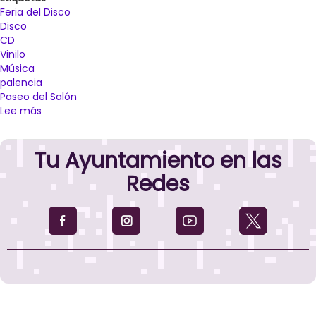
Feria del Disco
Disco
CD
Vinilo
Música
palencia
Paseo del Salón
Lee más
sobre
El
Paseo
Tu Ayuntamiento en las
del
Salón
Redes
acogerá
del
7
al
10
de
septiembre
la
9º
Feria