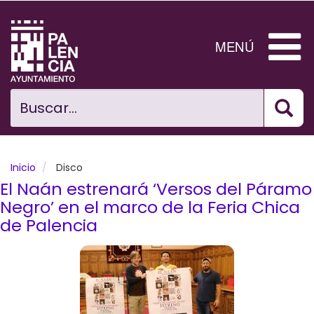
Pasar
al
contenido
MENÚ
principal
Bus
Ciudad
Buscar...
El Ayuntamiento
Noticias
Inicio
Disco
El Naán estrenará ‘Versos del Páramo
Planificación Ciudad
Negro’ en el marco de la Feria Chica
de Palencia
Areas municipales
Tramita