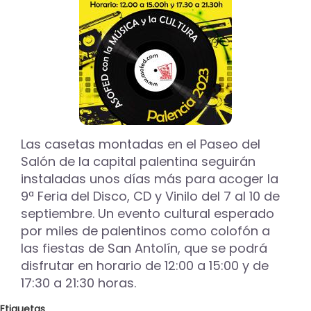
a
la
9º
Feria
del
Disco,
CD
y
Vinilo
de
Las casetas montadas en el Paseo del
Palencia
Salón de la capital palentina seguirán
instaladas unos días más para acoger la
9ª Feria del Disco, CD y Vinilo del 7 al 10 de
septiembre. Un evento cultural esperado
por miles de palentinos como colofón a
las fiestas de San Antolín, que se podrá
disfrutar en horario de 12:00 a 15:00 y de
17:30 a 21:30 horas.
Etiquetas