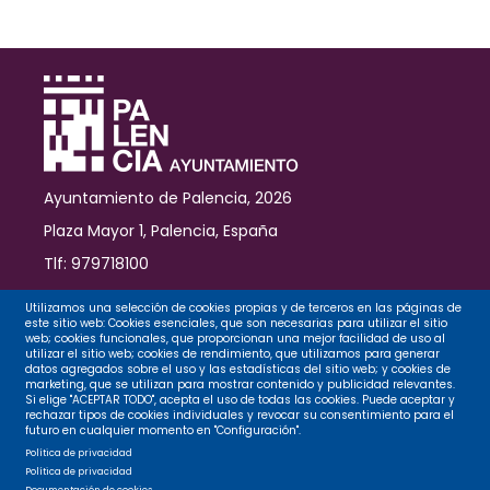
del
Disco,
CD
y
Vinilo
de
Palencia
Ayuntamiento de Palencia, 2026
Plaza Mayor 1, Palencia, España
Tlf: 979718100
Contacto
Utilizamos una selección de cookies propias y de terceros en las páginas de
este sitio web: Cookies esenciales, que son necesarias para utilizar el sitio
web; cookies funcionales, que proporcionan una mejor facilidad de uso al
utilizar el sitio web; cookies de rendimiento, que utilizamos para generar
datos agregados sobre el uso y las estadísticas del sitio web; y cookies de
Legal
marketing, que se utilizan para mostrar contenido y publicidad relevantes.
Si elige "ACEPTAR TODO", acepta el uso de todas las cookies. Puede aceptar y
rechazar tipos de cookies individuales y revocar su consentimiento para el
futuro en cualquier momento en "Configuración".
Privacidad
Política de privacidad
Política de privacidad
Documentación de cookies