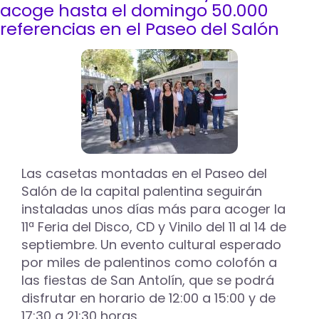
Naán
acoge hasta el domingo 50.000
estrenará
referencias en el Paseo del Salón
‘Versos
del
Páramo
Negro’
en
el
marco
de
la
Feria
Las casetas montadas en el Paseo del
Chica
Salón de la capital palentina seguirán
de
Palencia
instaladas unos días más para acoger la
11ª Feria del Disco, CD y Vinilo del 11 al 14 de
septiembre. Un evento cultural esperado
por miles de palentinos como colofón a
las fiestas de San Antolín, que se podrá
disfrutar en horario de 12:00 a 15:00 y de
17:30 a 21:30 horas.