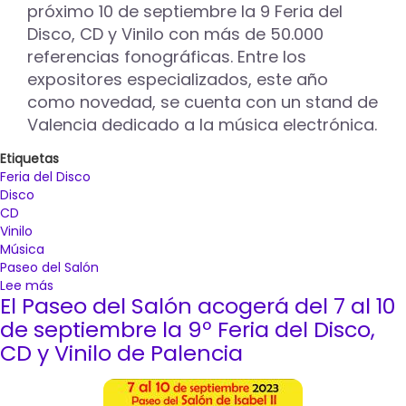
el
próximo 10 de septiembre la 9 Feria del
Paseo
Disco, CD y Vinilo con más de 50.000
del
referencias fonográficas. Entre los
Salón
expositores especializados, este año
como novedad, se cuenta con un stand de
Valencia dedicado a la música electrónica.
Etiquetas
Feria del Disco
Disco
CD
Vinilo
Música
Paseo del Salón
Lee más
sobre
El Paseo del Salón acogerá del 7 al 10
La
música
de septiembre la 9º Feria del Disco,
electrónica
CD y Vinilo de Palencia
llega
como
novedad