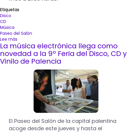
Etiquetas
Disco
CD
Música
Paseo del Salón
Lee más
sobre
La música electrónica llega como
La
11ª
novedad a la 9º Feria del Disco, CD y
Feria
Vinilo de Palencia
del
Disco,
CD
y
Vinilo
acoge
hasta
el
domingo
50.000
El Paseo del Salón de la capital palentina
referencias
acoge desde este jueves y hasta el
en