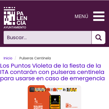
Pasar
al
contenido
MENÚ
principal
Bus
Ciudad
Buscar...
El Ayuntamiento
Noticias
Inicio
Pulseras Centinela
Los Puntos Violeta de la fiesta de la
Planificación Ciudad
ITA contarán con pulseras centinela
para usarse en caso de emergencia
Areas municipales
Tramita