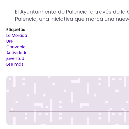
Mental
desde
El Ayuntamiento de Palencia, a través de la
la
Palencia, una iniciativa que marca una nuev
Concejalía
de
Etiquetas
Juventud
La Morada
UPP
Convenio
Actividades
juventud
Lee más
sobre
Nace
‘La
Morada’,
la
nueva
identidad
del
Espacio
Joven
que
pretende