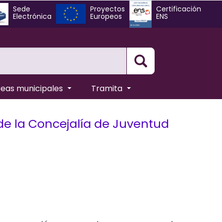
Sede
Proyectos
Certificación
Electrónica
Europeos
ENS
Busqueda
reas municipales
Tramita
de la Concejalía de Juventud