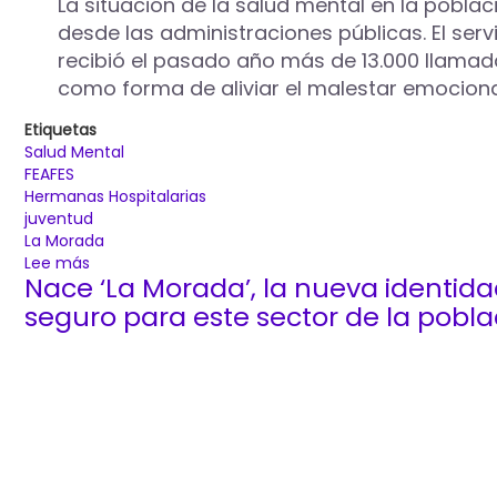
La situación de la salud mental en la pobla
desde las administraciones públicas. El serv
recibió el pasado año más de 13.000 llama
como forma de aliviar el malestar emociona
Etiquetas
Salud Mental
FEAFES
Hermanas Hospitalarias
juventud
La Morada
Lee más
sobre
Nace ‘La Morada’, la nueva identida
El
Ayuntamiento
seguro para este sector de la pobla
de
Palencia
impulsa
un
nuevo
Plan
de
Salud