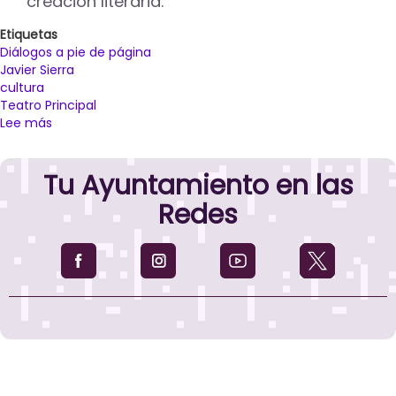
creación literaria.
Etiquetas
Diálogos a pie de página
Javier Sierra
cultura
Teatro Principal
Lee más
sobre
La
literatura
Tu Ayuntamiento en las
y
la
Redes
Inteligencia
Artificial,
a
debate
con
el
escritor
Javier
Sierra
y
la