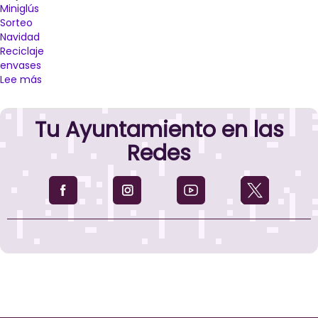
Miniglús
Sorteo
Navidad
Reciclaje
envases
Lee más
sobre
Ecovidrio
impulsa
Tu Ayuntamiento en las
el
reciclaje
Redes
de
envases
de
vidrio
en
Palencia
durante
las
Navidades
con
un
árbol