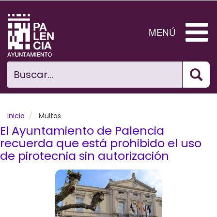
Pasar
al
contenido
MENÚ
principal
Bus
Ciudad
Buscar...
El Ayuntamiento
Noticias
Inicio
Multas
El Ayuntamiento de Palencia
Planificación Ciudad
recuerda que está prohibido el uso
de pirotecnia sin autorización
Areas municipales
Tramita