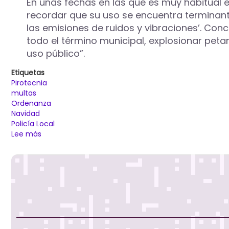
En unas fechas en las que es muy habitual el
recordar que su uso se encuentra terminant
las emisiones de ruidos y vibraciones’. Conc
todo el término municipal, explosionar petar
uso público”.
Etiquetas
Pirotecnia
multas
Ordenanza
Navidad
Policía Local
Lee más
sobre
El
Ayuntamiento
de
Palencia
recuerda
que
está
prohibido
el