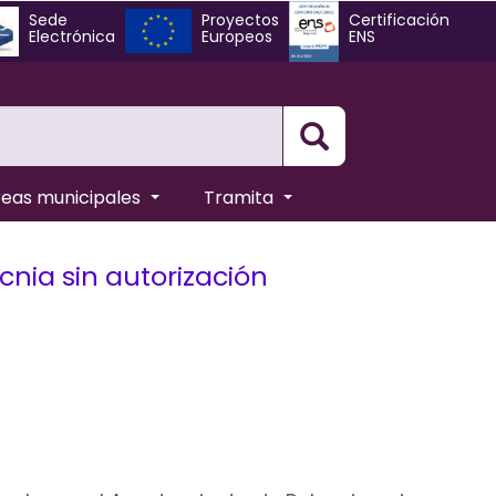
Sede
Proyectos
Certificación
Electrónica
Europeos
ENS
Busqueda
reas municipales
Tramita
cnia sin autorización