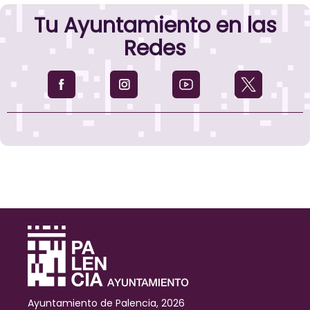
Policía
Tu Ayuntamiento en las
Local
desarrollará
Redes
esta
semana
una
campaña
especial
de
vigilancia
de
furgonetas
Ayuntamiento de Palencia, 2026