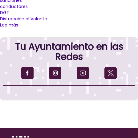
sanciones
conductores
DGT
Distracción al Volante
Lee más
sobre
La
Policía
Tu Ayuntamiento en las
Local
sanciona
Redes
a
85
conductores
por
utilizar
el
móvil
al
volante
dentro
de
la
campaña
contra