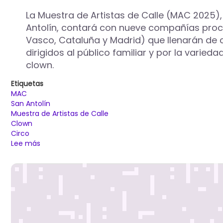
La Muestra de Artistas de Calle (MAC 2025), 
Antolín, contará con nueve compañías proc
Vasco, Cataluña y Madrid) que llenarán de c
dirigidos al público familiar y por la varied
clown.
Etiquetas
MAC
San Antolín
Muestra de Artistas de Calle
Clown
Circo
Lee más
sobre
Nueve
compañías
de
seis
comunidades
autónomas
participarán
del