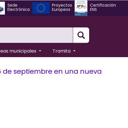
Sede
Proyectos
Certificación
Electrónica
Europeos
ENS
Busqueda
reas municipales
Tramita
5 de septiembre en una nueva