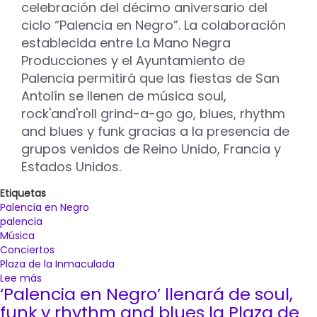
edición
celebración del décimo aniversario del
de
ciclo “Palencia en Negro”. La colaboración
“Palencia
establecida entre La Mano Negra
en
Negro”
Producciones y el Ayuntamiento de
Palencia permitirá que las fiestas de San
Antolín se llenen de música soul,
rock'and'roll grind-a-go go, blues, rhythm
and blues y funk gracias a la presencia de
grupos venidos de Reino Unido, Francia y
Estados Unidos.
Etiquetas
Palencia en Negro
palencia
Música
Conciertos
Plaza de la Inmaculada
Lee más
sobre
‘Palencia en Negro’ llenará de soul,
The
Fuzillis,
funk y rhythm and blues la Plaza de