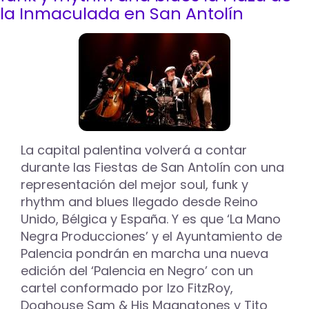
The
la Inmaculada en San Antolín
Buttshakers
y
Acantha
Lang
protagonizan
la
décima
edición
de
'Palencia
La capital palentina volverá a contar
en
durante las Fiestas de San Antolín con una
Negro'
representación del mejor soul, funk y
rhythm and blues llegado desde Reino
Unido, Bélgica y España. Y es que ‘La Mano
Negra Producciones’ y el Ayuntamiento de
Palencia pondrán en marcha una nueva
edición del ‘Palencia en Negro’ con un
cartel conformado por Izo FitzRoy,
Doghouse Sam & His Magnatones y Tito