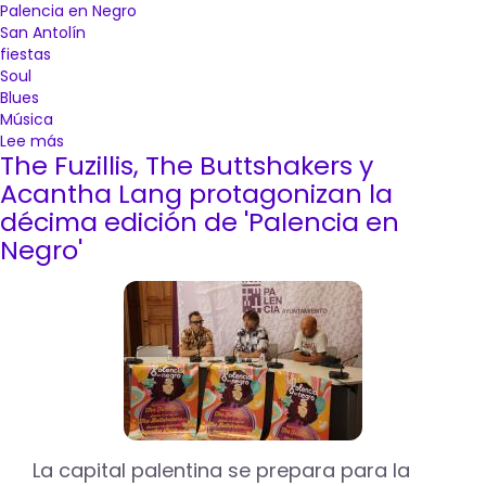
Palencia en Negro
San Antolín
fiestas
Soul
Blues
Música
Lee más
sobre
The Fuzillis, The Buttshakers y
Barrence
Whitfield
Acantha Lang protagonizan la
and
décima edición de 'Palencia en
MFC
Negro'
Chicken,
La
Perra
Blanco
y
The
Cinelli
Brothers
conforman
la
undécima
La capital palentina se prepara para la