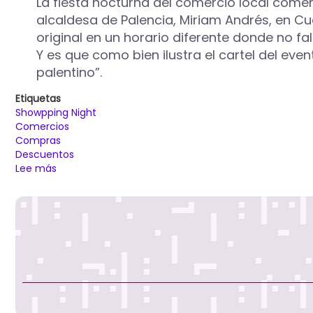
La fiesta nocturna del comercio local comenz
alcaldesa de Palencia, Miriam Andrés, en C
original en un horario diferente donde no f
Y es que como bien ilustra el cartel del eve
palentino”.
Etiquetas
Showpping Night
Comercios
Compras
Descuentos
Lee más
sobre
Palencia
celebra
hoy
la
Showpping
Night
con
80
comercios
adheridos