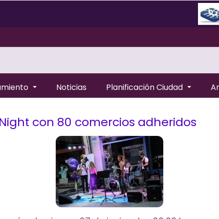
amiento
Noticias
Planificación Ciudad
A
 Night con 80 comercios adheridos