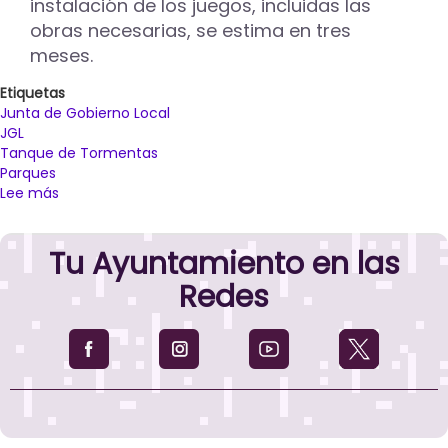
instalación de los juegos, incluidas las
obras necesarias, se estima en tres
meses.
Etiquetas
Junta de Gobierno Local
JGL
Tanque de Tormentas
Parques
Lee más
sobre
La
JGL
Tu Ayuntamiento en las
aprueba
el
Redes
proyecto
para
la
sustitución
del
parque
biosaludable
para