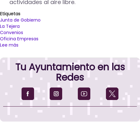
actividades al aire libre.
Etiquetas
Junta de Gobierno
La Tejera
Convenios
Oficina Empresas
Lee más
sobre
La
JGL
Tu Ayuntamiento en las
da
cuenta
Redes
del
expediente
de
contratación
para
las
obras
de
urbanización
de
los