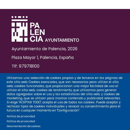
entornos
de
La
Tejera
con
un
presupuesto
base
Ayuntamiento de Palencia, 2026
de
licitación
Plaza Mayor 1, Palencia, España
de
Tlf: 979718100
807.812’40
euros
Contacto
Utilizamos una selección de cookies propias y de terceros en las páginas de
que
este sitio web: Cookies esenciales, que son necesarias para utilizar el sitio
prioriza
web; cookies funcionales, que proporcionan una mejor facilidad de uso al
utilizar el sitio web; cookies de rendimiento, que utilizamos para generar
áreas
datos agregados sobre el uso y las estadísticas del sitio web; y cookies de
Legal
verdes
marketing, que se utilizan para mostrar contenido y publicidad relevantes.
Si elige "ACEPTAR TODO", acepta el uso de todas las cookies. Puede aceptar y
rechazar tipos de cookies individuales y revocar su consentimiento para el
futuro en cualquier momento en "Configuración".
Privacidad
Política de privacidad
Política de privacidad
Documentación de cookies