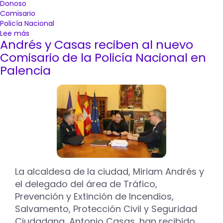
Donoso
Comisario
Policía Nacional
Lee más
sobre
Andrés y Casas reciben al nuevo
La
alcaldesa
Comisario de la Policía Nacional en
de
Palencia
Palencia,
Miriam
Andrés
se
despide
del
comisario
jefe
de
la
La alcaldesa de la ciudad, Miriam Andrés y
Policía
el delegado del área de Tráfico,
Nacional,
José
Prevención y Extinción de Incendios,
Carlos
Salvamento, Protección Civil y Seguridad
Donoso
Ciudadana, Antonio Casas, han recibido