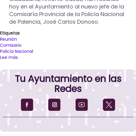
hoy en el Ayuntamiento al nuevo jefe de la
Comisaría Provincial de la Policía Nacional
de Palencia, José Carlos Donoso.
Etiquetas
Reunión
Comisario
Policía Nacional
Lee más
sobre
Andrés
y
Tu Ayuntamiento en las
Casas
reciben
Redes
al
nuevo
Comisario
de
la
Policía
Nacional
en